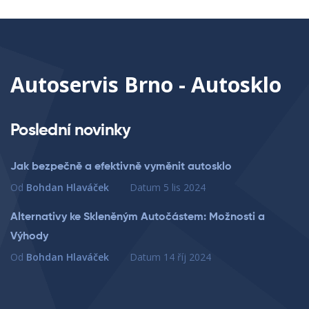
Autoservis Brno - Autosklo
Poslední novinky
Jak bezpečně a efektivně vyměnit autosklo
Od
Bohdan Hlaváček
Datum
5 lis 2024
Alternativy ke Skleněným Autočástem: Možnosti a
Výhody
Od
Bohdan Hlaváček
Datum
14 říj 2024