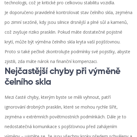
technologii, což je kritické pro celkovou stabilitu vozidla.
Je doporučeno pravidelně kontrolovat stav čelního skla, zejména
po zimní sezóně, kdy jsou silnice drsnější a plné sůl a kamenů,
což zvyšuje riziko prasklin. Pokud máte dostatečné pojistné
krytí, může být výměna čelního skla kryta vaší pojišťovnou.
Proto si také pečlivě zkontrolujte podmínky své pojistky, abyste
zjistili, zda máte nárok na finanční kompenzaci.
Nejčastější chyby při výměně
čelního skla
Mezi časté chyby, kterým byste se měli vyhnout, patří
ignorování drobných prasklin, které se mohou rychle šířit,
zejména v extrémních povětrnostních podmínkách. Dále je to
nedostatečná komunikace s pojišťovnou před zahájením
výměny – ujistěte se, že jsou všechny kroky předem schváleny a