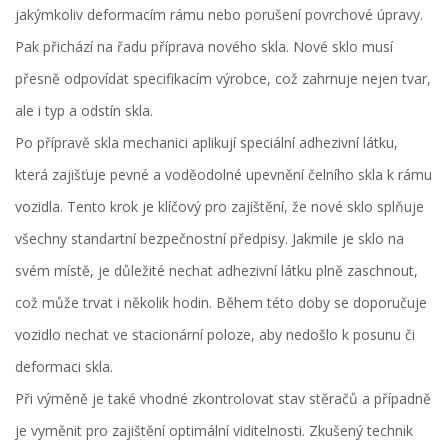
jakýmkoliv deformacím rámu nebo porušení povrchové úpravy.
Pak přichází na řadu příprava nového skla. Nové sklo musí
přesně odpovídat specifikacím výrobce, což zahrnuje nejen tvar,
ale i typ a odstín skla.
Po přípravě skla mechanici aplikují speciální adhezivní látku,
která zajišťuje pevné a voděodolné upevnění čelního skla k rámu
vozidla. Tento krok je klíčový pro zajištění, že nové sklo splňuje
všechny standartní bezpečnostní předpisy. Jakmile je sklo na
svém místě, je důležité nechat adhezivní látku plně zaschnout,
což může trvat i několik hodin. Během této doby se doporučuje
vozidlo nechat ve stacionární poloze, aby nedošlo k posunu či
deformaci skla.
Při výměně je také vhodné zkontrolovat stav stěračů a případně
je vyměnit pro zajištění optimální viditelnosti. Zkušený technik