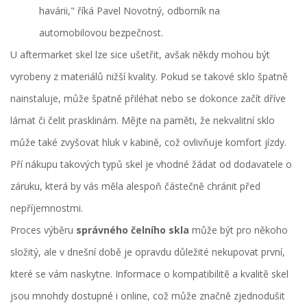
havárii," říká Pavel Novotný, odborník na
automobilovou bezpečnost.
U aftermarket skel lze sice ušetřit, avšak někdy mohou být
vyrobeny z materiálů nižší kvality. Pokud se takové sklo špatně
nainstaluje, může špatně přiléhat nebo se dokonce začít dříve
lámat či čelit prasklinám. Mějte na paměti, že nekvalitní sklo
může také zvyšovat hluk v kabině, což ovlivňuje komfort jízdy.
Pří nákupu takových typů skel je vhodné žádat od dodavatele o
záruku, která by vás měla alespoň částečně chránit před
nepříjemnostmi.
Proces výběru
správného čelního skla
může být pro někoho
složitý, ale v dnešní době je opravdu důležité nekupovat první,
které se vám naskytne. Informace o kompatibilitě a kvalitě skel
jsou mnohdy dostupné i online, což může značně zjednodušit