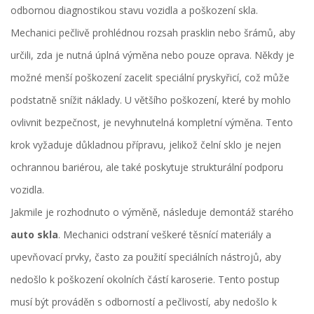
odbornou diagnostikou stavu vozidla a poškození skla.
Mechanici pečlivě prohlédnou rozsah prasklin nebo šrámů, aby
určili, zda je nutná úplná výměna nebo pouze oprava. Někdy je
možné menší poškození zacelit speciální pryskyřicí, což může
podstatně snížit náklady. U většího poškození, které by mohlo
ovlivnit bezpečnost, je nevyhnutelná kompletní výměna. Tento
krok vyžaduje důkladnou přípravu, jelikož čelní sklo je nejen
ochrannou bariérou, ale také poskytuje strukturální podporu
vozidla.
Jakmile je rozhodnuto o výměně, následuje demontáž starého
auto skla
. Mechanici odstraní veškeré těsnící materiály a
upevňovací prvky, často za použití speciálních nástrojů, aby
nedošlo k poškození okolních částí karoserie. Tento postup
musí být prováděn s odborností a pečlivostí, aby nedošlo k