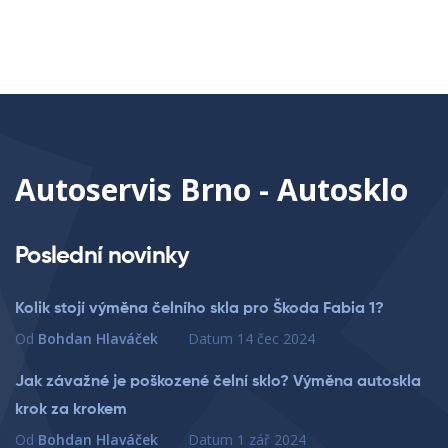
Autoservis Brno - Autosklo
Poslední novinky
Kolik stojí výměna čelního skla pro Škoda Fabia 1?
Od
Bohdan Hlaváček
Datum
14 čec 2024
Jak závažné je poškozené čelní sklo? Výměna autoskla
krok za krokem
Od
Bohdan Hlaváček
Datum
1 zář 2024