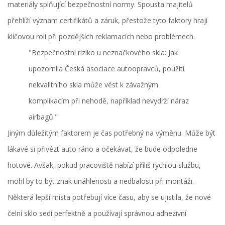
materiály splňující bezpečnostní normy. Spousta majitelů
přehlíží význam certifikátů a záruk, přestože tyto faktory hrají
klíčovou roli při pozdějších reklamacích nebo problémech.
"Bezpečnostní riziko u neznačkového skla: Jak
upozornila Česká asociace autoopravců, použití
nekvalitního skla může vést k závažným
komplikacím při nehodě, například nevydrží náraz
airbagů."
Jiným důležitým faktorem je čas potřebný na výměnu. Může být
lákavé si přivézt auto ráno a očekávat, že bude odpoledne
hotové. Avšak, pokud pracoviště nabízí příliš rychlou službu,
mohl by to být znak unáhlenosti a nedbalosti při montáži.
Některá lepší místa potřebují více času, aby se ujistila, že nové
čelní sklo sedí perfektně a používají správnou adhezivní