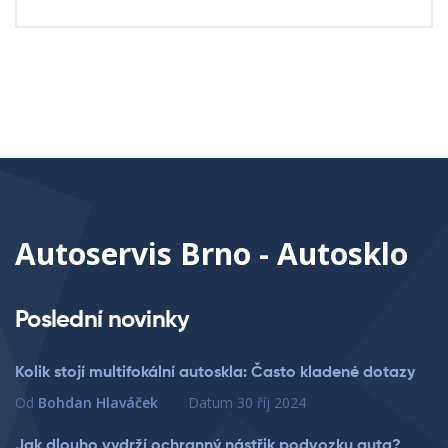
Autoservis Brno - Autosklo
Poslední novinky
Kolik stojí multifokální autoskla: Často kladené dotazy
Od
Bohdan Hlaváček
Datum
30 říj 2024
Jak dlouho vydrží ochranný nástřik podvozku auta?