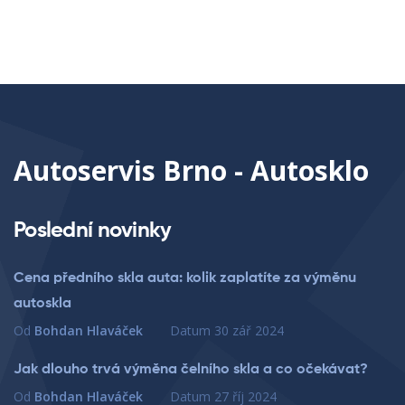
Autoservis Brno - Autosklo
Poslední novinky
Cena předního skla auta: kolik zaplatíte za výměnu
autoskla
Od
Bohdan Hlaváček
Datum
30 zář 2024
Jak dlouho trvá výměna čelního skla a co očekávat?
Od
Bohdan Hlaváček
Datum
27 říj 2024