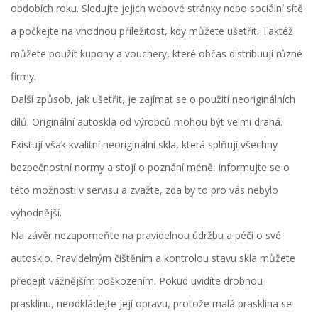
obdobích roku. Sledujte jejich webové stránky nebo sociální sítě
a počkejte na vhodnou příležitost, kdy můžete ušetřit. Taktéž
můžete použít kupony a vouchery, které občas distribuují různé
firmy.
Další způsob, jak ušetřit, je zajímat se o použití neoriginálních
dílů. Originální autoskla od výrobců mohou být velmi drahá.
Existují však kvalitní neoriginální skla, která splňují všechny
bezpečnostní normy a stojí o poznání méně. Informujte se o
této možnosti v servisu a zvažte, zda by to pro vás nebylo
výhodnější.
Na závěr nezapomeňte na pravidelnou údržbu a péči o své
autosklo. Pravidelným čištěním a kontrolou stavu skla můžete
předejít vážnějším poškozením. Pokud uvidíte drobnou
prasklinu, neodkládejte její opravu, protože malá prasklina se