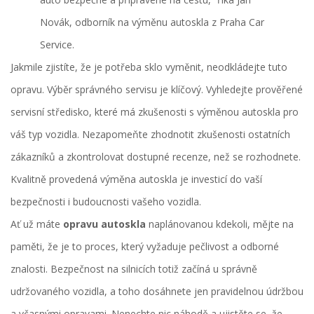
Novák, odborník na výměnu autoskla z Praha Car
Service.
Jakmile zjistíte, že je potřeba sklo vyměnit, neodkládejte tuto
opravu. Výběr správného servisu je klíčový. Vyhledejte prověřené
servisní středisko, které má zkušenosti s výměnou autoskla pro
váš typ vozidla. Nezapomeňte zhodnotit zkušenosti ostatních
zákazníků a zkontrolovat dostupné recenze, než se rozhodnete.
Kvalitně provedená výměna autoskla je investicí do vaší
bezpečnosti i budoucnosti vašeho vozidla.
Ať už máte
opravu autoskla
naplánovanou kdekoli, mějte na
paměti, že je to proces, který vyžaduje pečlivost a odborné
znalosti. Bezpečnost na silnicích totiž začíná u správně
udržovaného vozidla, a toho dosáhnete jen pravidelnou údržbou
a včasnými opravami. Nenechte nic náhodě a ujistěte se, že