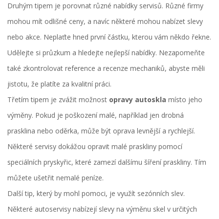
Druhým tipem je porovnat různé nabídky servisů. Různé firmy
mohou mít odlišné ceny, a navíc některé mohou nabízet slevy
nebo akce. Neplaťte hned první částku, kterou vám někdo řekne.
Udělejte si průzkum a hledejte nejlepší nabídky. Nezapomeňte
také zkontrolovat reference a recenze mechaniků, abyste měli
jistotu, že platíte za kvalitní práci.
Třetím tipem je zvážit možnost
opravy autoskla
místo jeho
výměny. Pokud je poškození malé, například jen drobná
prasklina nebo oděrka, může být oprava levnější a rychlejší.
Některé servisy dokážou opravit malé praskliny pomocí
speciálních pryskyřic, které zamezí dalšímu šíření praskliny. Tím
můžete ušetřit nemalé peníze.
Další tip, který by mohl pomoci, je využít sezónních slev.
Některé autoservisy nabízejí slevy na výměnu skel v určitých