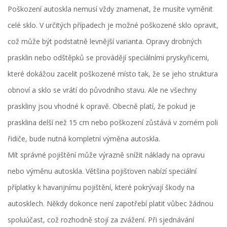
Poškození autoskla nemusí vždy znamenat, že musíte vyměnit
celé sklo. V určitých případech je možné poškozené sklo opravit,
což může být podstatně levnější varianta. Opravy drobných
prasklin nebo odštěpků se provádějí speciálními pryskyřicemi,
které dokážou zacelit poškozené místo tak, že se jeho struktura
obnoví a sklo se vrátí do původního stavu. Ale ne všechny
praskliny jsou vhodné k opravě. Obecně platí, že pokud je
prasklina delší než 15 cm nebo poškození zůstává v zorném poli
řidiče, bude nutná kompletní výměna autoskla.
Mít správné pojištění může výrazně snížit náklady na opravu
nebo výměnu autoskla. Většina pojišťoven nabízí speciální
příplatky k havarijnímu pojištění, které pokrývají škody na
autosklech. Někdy dokonce není zapotřebí platit vůbec žádnou
spoluúčast, což rozhodně stojí za zvážení. Při sjednávání