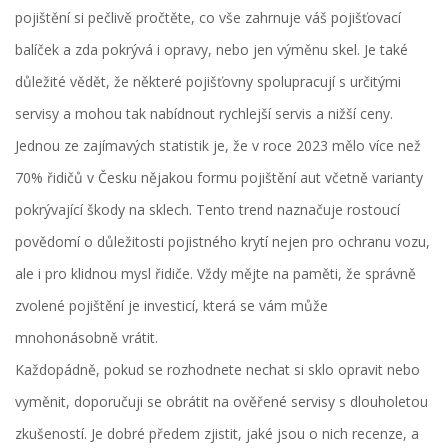
pojištění si pečlivě pročtěte, co vše zahrnuje váš pojišťovací
balíček a zda pokrývá i opravy, nebo jen výměnu skel. Je také
důležité vědět, že některé pojišťovny spolupracují s určitými
servisy a mohou tak nabídnout rychlejší servis a nižší ceny.
Jednou ze zajímavých statistik je, že v roce 2023 mělo více než
70% řidičů v Česku nějakou formu pojištění aut včetně varianty
pokrývající škody na sklech. Tento trend naznačuje rostoucí
povědomí o důležitosti pojistného krytí nejen pro ochranu vozu,
ale i pro klidnou mysl řidiče. Vždy mějte na paměti, že správně
zvolené pojištění je investicí, která se vám může
mnohonásobně vrátit.
Každopádně, pokud se rozhodnete nechat si sklo opravit nebo
vyměnit, doporučuji se obrátit na ověřené servisy s dlouholetou
zkušeností. Je dobré předem zjistit, jaké jsou o nich recenze, a