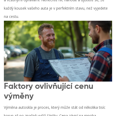
každý kousek vašeho auta je v perfektním stavu, než vyjedete
na cestu.
Faktory ovlivňující cenu
výměny
Výměna autoskla je proces, který může stát od několika tisíc
korun až po značně vyšší částky. Cena závisí na mnoha