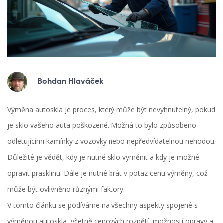
Bohdan Hlaváček
Výměna autoskla je proces, který může být nevyhnutelný, pokud
je sklo vašeho auta poškozené. Možná to bylo způsobeno
odletujícími kamínky z vozovky nebo nepředvídatelnou nehodou.
Důležité je vědět, kdy je nutné sklo vyměnit a kdy je možné
opravit prasklinu. Dále je nutné brát v potaz cenu výměny, což
může být ovlivněno různými faktory.
V tomto článku se podíváme na všechny aspekty spojené s
výměnou autoskla, včetně cenových rozpětí, možností opravy a