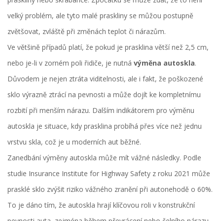
velký problém, ale tyto malé praskliny se můžou postupně
zvětšovat, zvláště při změnách teplot či nárazům.
Ve většině případů platí, že pokud je prasklina větší než 2,5 cm,
nebo je-li v zorném poli řidiče, je nutná
výměna autoskla
.
Důvodem je nejen ztráta viditelnosti, ale i fakt, že poškozené
sklo výrazně ztrácí na pevnosti a může dojít ke kompletnímu
rozbití při menším nárazu. Dalším indikátorem pro výměnu
autoskla je situace, kdy prasklina probíhá přes více než jednu
vrstvu skla, což je u moderních aut běžné.
Zanedbání výměny autoskla může mít vážné následky. Podle
studie Insurance Institute for Highway Safety z roku 2021 může
prasklé sklo zvýšit riziko vážného zranění při autonehodě o 60%.
To je dáno tím, že autoskla hrají klíčovou roli v konstrukční
pevnosti auta, zejména během převrácení nebo čelního nárazu.