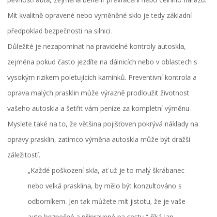
Mít kvalitně opravené nebo vyměněné sklo je tedy základní
předpoklad bezpečnosti na silnici.
Důležité je nezapomínat na pravidelné kontroly autoskla,
zejména pokud často jezdíte na dálnicích nebo v oblastech s
vysokým rizikem poletujících kamínků. Preventivní kontrola a
oprava malých prasklin může výrazně prodloužit životnost
vašeho autoskla a šetřit vám peníze za kompletní výměnu.
Myslete také na to, že většina pojišťoven pokrývá náklady na
opravy prasklin, zatímco výměna autoskla může být dražší
záležitostí.
„Každé poškození skla, ať už je to malý škrábanec
nebo velká prasklina, by mělo být konzultováno s
odborníkem. Jen tak můžete mít jistotu, že je vaše
auto bezpečné a připravené na cestu,“ říká Jan