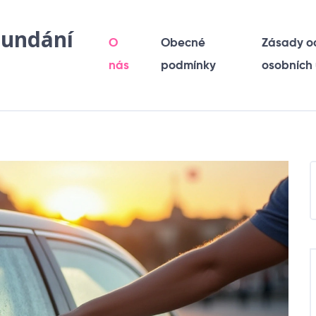
sundání
O
Obecné
Zásady o
nás
podmínky
osobních