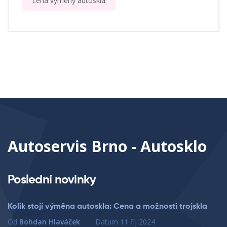
cena výměny autoskla
Autoservis Brno - Autosklo
Poslední novinky
Kolik stojí výměna autoskla: Cena a možnosti trojskla
Od
Bohdan Hlaváček
Datum
11 říj 2024