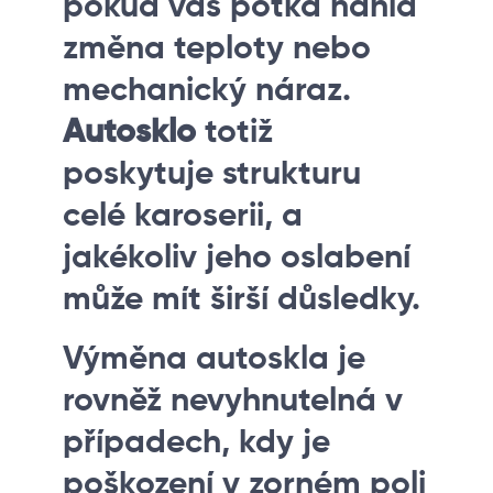
pokud vás potká náhlá
změna teploty nebo
mechanický náraz.
Autosklo
totiž
poskytuje strukturu
celé karoserii, a
jakékoliv jeho oslabení
může mít širší důsledky.
Výměna autoskla je
rovněž nevyhnutelná v
případech, kdy je
poškození v zorném poli