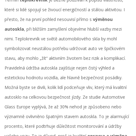
které si lidé spojují se živoucí energičností a stálou aktivitou. I
přesto, že na první pohled nesouvisí přímo s
výměnou
autoskla
, při bližším zamyšlení objevíme hlubší vazby mezi
nimi. Teplokrevník ve světě automobilového skla by mohl
symbolizovat neustálou potřebu udržovat auto ve špičkovém
stavu, aby mohlo „žít“ aktivním životem bez rizik a komplikací.
Pravidelná údržba autoskla zajišťuje nejen čistý výhled a
estetickou hodnotu vozidla, ale hlavně bezpečnost posádky.
Možná byste se divili, kolik lidí podceňuje vliv, který má kvalitní
autosklo na celkovou bezpečnost jízdy. Ze studie Automotive
Glass Europe vyplývá, že až 30% nehod je způsobeno nebo
významně ovlivněno špatným stavem autoskla. To je alarmující
procento, které podtrhuje důležitost monitorování a údržby
vašeho vozu. To je důvod, proč je kvalitní
opravya a výměna