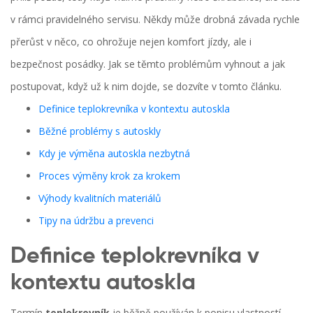
v rámci pravidelného servisu. Někdy může drobná závada rychle
přerůst v něco, co ohrožuje nejen komfort jízdy, ale i
bezpečnost posádky. Jak se těmto problémům vyhnout a jak
postupovat, když už k nim dojde, se dozvíte v tomto článku.
Definice teplokrevníka v kontextu autoskla
Běžné problémy s autoskly
Kdy je výměna autoskla nezbytná
Proces výměny krok za krokem
Výhody kvalitních materiálů
Tipy na údržbu a prevenci
Definice teplokrevníka v
kontextu autoskla
Termín
teplokrevník
je běžně používán k popisu vlastností,