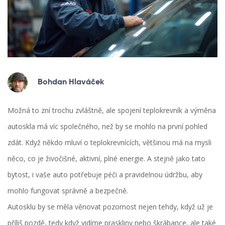
Bohdan Hlaváček
Možná to zní trochu zvláštně, ale spojení teplokrevník a výměna
autoskla má víc společného, než by se mohlo na první pohled
zdát. Když někdo mluví o teplokrevnících, většinou má na mysli
něco, co je živočišné, aktivní, plné energie. A stejně jako tato
bytost, i vaše auto potřebuje péči a pravidelnou údržbu, aby
mohlo fungovat správně a bezpečně.
Autosklu by se měla věnovat pozornost nejen tehdy, když už je
příliš pozdě, tedy když vidíme praskliny nebo škrábance, ale také