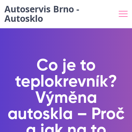
Autoservis Brno -
Autosklo
Co je to
teplokrevník?
Výměna
autoskla – Proč
a jak na to