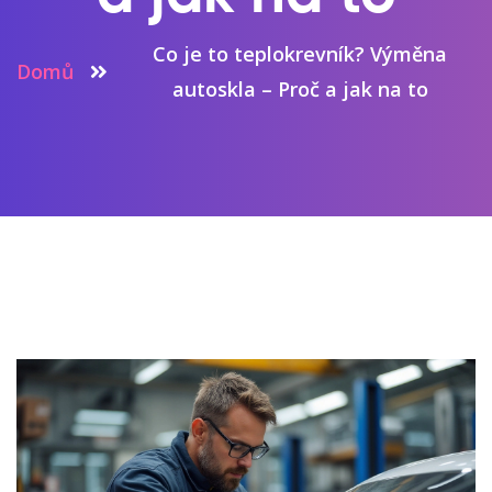
Co je to teplokrevník? Výměna
Domů
autoskla – Proč a jak na to