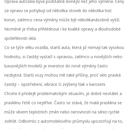
Oprava autoskla bývá podstatně levnější než jeho výměna. Ceny
za opravu se pohybují od několika stovek do několika tisíc
korun, zatímco cena výměny může být několikanásobně vyšší.
Nicméně je třeba přihlédnout i ke kvalitě opravy a dlouhodobé
spolehlivosti skla.
Co se týče věku vozidla, starší auta, která již nemají tak vysokou
hodnotu, si častěji vystačí s opravou, zatímco u novějších nebo
luxusnějších modelů je investice do nové výměny často
nezbytná. Starší vozy mohou mít také příčiny, proč sklo praská
častěji – opotřebení, vibrace či zvýšený tlak v karoserii.
Chcete-li předejít problematickým situacím, je dobré neotálet a
prasklinu řešit co nejdříve. Často se stává, že malá prasklina se
může vlivem teplotních změn nebo nerovností na silnici rychle
zvětšit. Odborníci z automobilového průmyslu upozorňují na to,