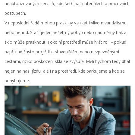
neautorizovaných servisů, kde šetří na materiálech a pracovních
postupech.
V neposlední řadě mohou praskliny vznikat i vlivem vandalismu
nebo nehod. Stačí jeden nešetrný pohyb nebo nadměrný tlak a
sklo může prasknout. I okolní prostředí může hrát roli – pokud
například často projíždíte staveništěm nebo nezpevněnými
cestami, riziko poškození skla se zvyšuje. Měli bychom tedy dbát
nejen na naši jízdu, ale i na prostředí, kde parkujeme a kde se
pohybujeme.