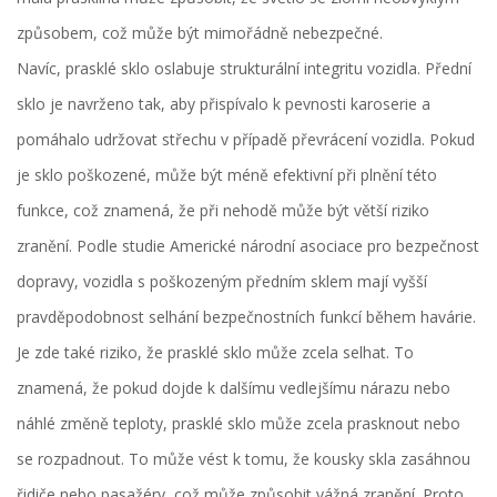
způsobem, což může být mimořádně nebezpečné.
Navíc, prasklé sklo oslabuje strukturální integritu vozidla. Přední
sklo je navrženo tak, aby přispívalo k pevnosti karoserie a
pomáhalo udržovat střechu v případě převrácení vozidla. Pokud
je sklo poškozené, může být méně efektivní při plnění této
funkce, což znamená, že při nehodě může být větší riziko
zranění. Podle studie Americké národní asociace pro bezpečnost
dopravy, vozidla s poškozeným předním sklem mají vyšší
pravděpodobnost selhání bezpečnostních funkcí během havárie.
Je zde také riziko, že prasklé sklo může zcela selhat. To
znamená, že pokud dojde k dalšímu vedlejšímu nárazu nebo
náhlé změně teploty, prasklé sklo může zcela prasknout nebo
se rozpadnout. To může vést k tomu, že kousky skla zasáhnou
řidiče nebo pasažéry, což může způsobit vážná zranění. Proto