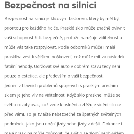
Bezpečnost na silnici
Bezpečnost na silnici je klíčovým faktorem, který by měl být
prioritou pro každého řidiče. Prasklé sklo může značně ovlivnit
vaši schopnost řídit bezpečně, protože narušuje viditelnost a
může vás také rozptylovat. Podle odborníků může i malá
prasklina vést k většímu poškození, což může mít za následek
fatální nehody. Udržovat své auto v dobrém stavu tedy není
pouze o estetice, ale především o vaší bezpečnosti.
Jedním z hlavních problémů spojených s prasklým předním
sklem je jeho vliv na viditelnost. Když sklo praskne, může se
světlo rozptylovat, což vede k oslnění a ztěžuje vidění silnice
před vámi. To je zvláště nebezpečné za špatných světelných
podmínek, jako jsou noční jízdy nebo jízdy v dešti. Dokonce i
malá prasklina může způsobit, že světlo se zlomí neobvyklým