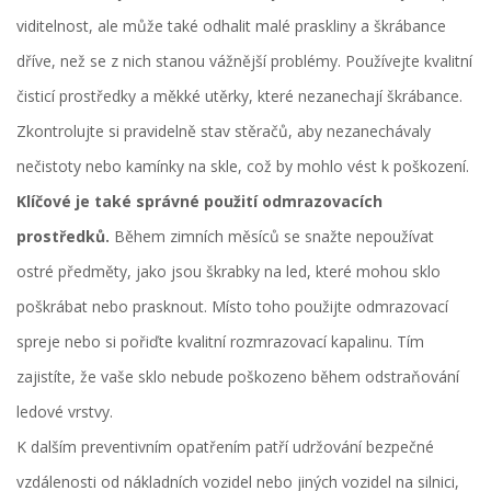
viditelnost, ale může také odhalit malé praskliny a škrábance
dříve, než se z nich stanou vážnější problémy. Používejte kvalitní
čisticí prostředky a měkké utěrky, které nezanechají škrábance.
Zkontrolujte si pravidelně stav stěračů, aby nezanechávaly
nečistoty nebo kamínky na skle, což by mohlo vést k poškození.
Klíčové je také správné použití odmrazovacích
prostředků.
Během zimních měsíců se snažte nepoužívat
ostré předměty, jako jsou škrabky na led, které mohou sklo
poškrábat nebo prasknout. Místo toho použijte odmrazovací
spreje nebo si pořiďte kvalitní rozmrazovací kapalinu. Tím
zajistíte, že vaše sklo nebude poškozeno během odstraňování
ledové vrstvy.
K dalším preventivním opatřením patří udržování bezpečné
vzdálenosti od nákladních vozidel nebo jiných vozidel na silnici,