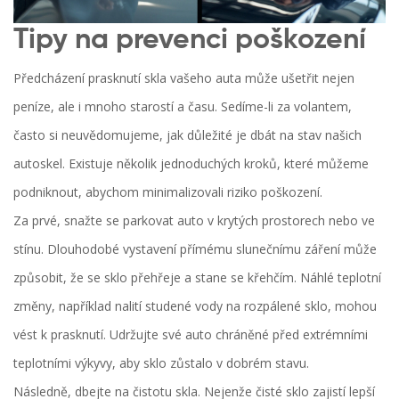
Tipy na prevenci poškození
Předcházení prasknutí skla vašeho auta může ušetřit nejen
peníze, ale i mnoho starostí a času. Sedíme-li za volantem,
často si neuvědomujeme, jak důležité je dbát na stav našich
autoskel. Existuje několik jednoduchých kroků, které můžeme
podniknout, abychom minimalizovali riziko poškození.
Za prvé, snažte se parkovat auto v krytých prostorech nebo ve
stínu. Dlouhodobé vystavení přímému slunečnímu záření může
způsobit, že se sklo přehřeje a stane se křehčím. Náhlé teplotní
změny, například nalití studené vody na rozpálené sklo, mohou
vést k prasknutí. Udržujte své auto chráněné před extrémními
teplotními výkyvy, aby sklo zůstalo v dobrém stavu.
Následně, dbejte na čistotu skla. Nejenže čisté sklo zajistí lepší