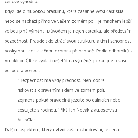
cenově výhodná.
Když jde o hlubokou prasklinu, která zasáhne větší část skla
nebo se nachází přímo ve vašem zorném poli, je mnohem lepší
volbou plná výměna. Důvodem je nejen estetika, ale především
bezpečnost. Prasklé sklo ztrácí svou strukturu a tím i schopnost
poskytnout dostatečnou ochranu při nehodě. Podle odborníků z
Autoklubu ČR se vyplatí nešetřit na výměně, pokud jde o vaše
bezpečí a pohodlí.
"Bezpečnost má vždy přednost. Není dobré
riskovat s opraveným sklem ve zorném poli,
zejména pokud pravidelně jezdíte po dálnicích nebo
cestujete s rodinou," říká Jan Novák z autoservisu
AutoGlas.
Dalším aspektem, který ovlivní vaše rozhodování, je cena.