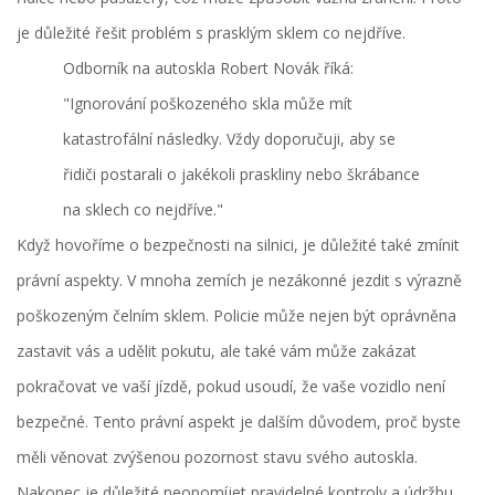
je důležité řešit problém s prasklým sklem co nejdříve.
Odborník na autoskla Robert Novák říká:
"Ignorování poškozeného skla může mít
katastrofální následky. Vždy doporučuji, aby se
řidiči postarali o jakékoli praskliny nebo škrábance
na sklech co nejdříve."
Když hovoříme o bezpečnosti na silnici, je důležité také zmínit
právní aspekty. V mnoha zemích je nezákonné jezdit s výrazně
poškozeným čelním sklem. Policie může nejen být oprávněna
zastavit vás a udělit pokutu, ale také vám může zakázat
pokračovat ve vaší jízdě, pokud usoudí, že vaše vozidlo není
bezpečné. Tento právní aspekt je dalším důvodem, proč byste
měli věnovat zvýšenou pozornost stavu svého autoskla.
Nakonec je důležité neopomíjet pravidelné kontroly a údržbu.