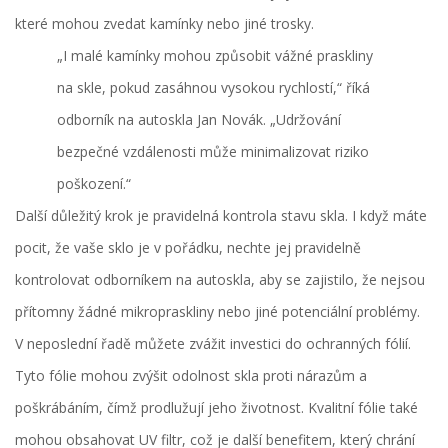
které mohou zvedat kamínky nebo jiné trosky.
„I malé kamínky mohou způsobit vážné praskliny
na skle, pokud zasáhnou vysokou rychlostí,“ říká
odborník na autoskla Jan Novák. „Udržování
bezpečné vzdálenosti může minimalizovat riziko
poškození.“
Další důležitý krok je pravidelná kontrola stavu skla. I když máte
pocit, že vaše sklo je v pořádku, nechte jej pravidelně
kontrolovat odborníkem na autoskla, aby se zajistilo, že nejsou
přítomny žádné mikropraskliny nebo jiné potenciální problémy.
V neposlední řadě můžete zvážit investici do ochranných fólií.
Tyto fólie mohou zvýšit odolnost skla proti nárazům a
poškrábáním, čímž prodlužují jeho životnost. Kvalitní fólie také
mohou obsahovat UV filtr, což je další benefitem, který chrání