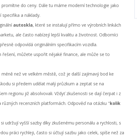
ně promítne do ceny. Dále tu máme moderní technologie jako
 specifika a náklady.
ginální
autoskla
, které se instalují přímo ve výrobních linkách
rketu, ale často nabízejí lepší kvalitu a životnost. Odborníci
e přesně odpovídá originálním specifikacím vozidla.
řešení, můžete uspořit nějaké finance, ale může se to
éně než ve velkém městě, což je další zajímavý bod ke
 škodu si předem udělat malý průzkum a zeptat se na
regionu již absolvovali. Vždyť zkušenosti se dají čerpat i z
 na různých recenzních platformách. Odpověď na otázku "
kolik
 si udržují vyšší sazby díky zkušenému personálu a rychlosti, s
u práci rychleji, často si účtují sazbu jako celek, spíše než za