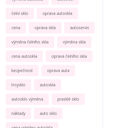
čelní sklo
oprava autoskla
cena
oprava skla
autoservis
výměna čelního skla
výměna skla
cena autoskla
oprava čelního skla
bezpečnost
oprava auta
trojsklo
autoskla
autosklo výměna
prasklé sklo
náklady
auto sklo
cena výměny autoskla