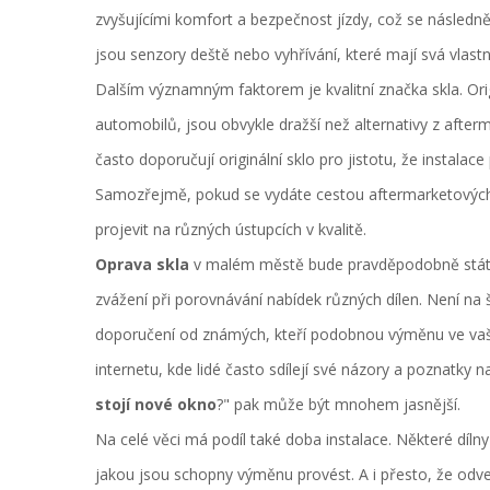
zvyšujícími komfort a bezpečnost jízdy, což se násled
jsou senzory deště nebo vyhřívání, které mají svá vlastní
Dalším významným faktorem je kvalitní značka skla. Ori
automobilů, jsou obvykle dražší než alternativy z afterma
často doporučují originální sklo pro jistotu, že instalac
Samozřejmě, pokud se vydáte cestou aftermarketových 
projevit na různých ústupcích v kvalitě.
Oprava skla
v malém městě bude pravděpodobně stát m
zvážení při porovnávání nabídek různých dílen. Není na
doporučení od známých, kteří podobnou výměnu ve vašem 
internetu, kde lidé často sdílejí své názory a poznatky
stojí nové okno
?" pak může být mnohem jasnější.
Na celé věci má podíl také doba instalace. Některé dílny
jakou jsou schopny výměnu provést. A i přesto, že odvedo