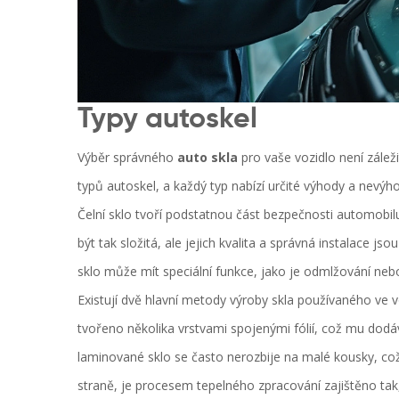
Typy autoskel
Výběr správného
auto skla
pro vaše vozidlo není záleži
typů autoskel, a každý typ nabízí určité výhody a nevýhod
Čelní sklo tvoří podstatnou část bezpečnosti automobil
být tak složitá, ale jejich kvalita a správná instalace 
sklo může mít speciální funkce, jako je odmlžování neb
Existují dvě hlavní metody výroby skla používaného ve 
tvořeno několika vrstvami spojenými fólií, což mu dodáv
laminované sklo se často nerozbije na malé kousky, což
straně, je procesem tepelného zpracování zajištěno tak