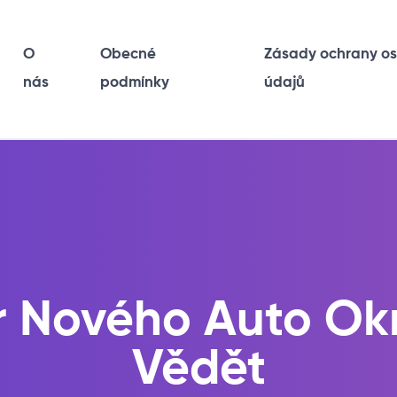
O
Obecné
Zásady ochrany o
nás
podmínky
údajů
 Nového Auto Ok
Vědět