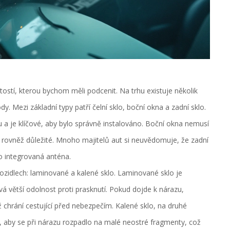
tostí, kterou bychom měli podcenit. Na trhu existuje několik
y. Mezi základní typy patří čelní sklo, boční okna a zadní sklo.
u a je klíčové, aby bylo správně instalováno. Boční okna nemusí
jsou rovněž důležité. Mnoho majitelů aut si neuvědomuje, že zadní
o integrovaná anténa.
vozidlech: laminované a kalené sklo. Laminované sklo je
á větší odolnost proti prasknutí. Pokud dojde k nárazu,
 chrání cestující před nebezpečím. Kalené sklo, na druhé
, aby se při nárazu rozpadlo na malé neostré fragmenty, což