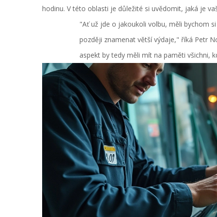
hodinu. V této oblasti je důležité si uvědomit, jaká je v
"Ať už jde o jakoukoli volbu, měli bychom 
později znamenat větší výdaje," říká Petr N
aspekt by tedy měli mít na paměti všichni, k