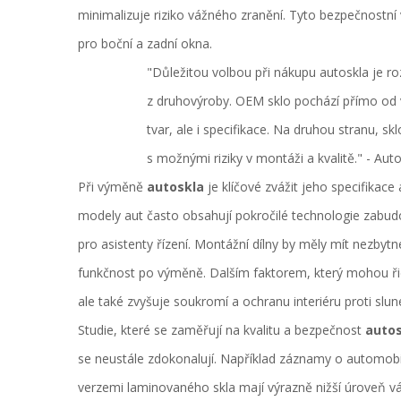
minimalizuje riziko vážného zranění. Tyto bezpečnostní
pro boční a zadní okna.
"Důležitou volbou při nákupu autoskla je r
z druhovýroby. OEM sklo pochází přímo od 
tvar, ale i specifikace. Na druhou stranu, s
s možnými riziky v montáži a kvalitě." - Au
Při výměně
autoskla
je klíčové zvážit jeho specifikace
modely aut často obsahují pokročilé technologie zabud
pro asistenty řízení. Montážní dílny by měly mít nezbyt
funkčnost po výměně. Dalším faktorem, který mohou řidič
ale také zvyšuje soukromí a ochranu interiéru proti slu
Studie, které se zaměřují na kvalitu a bezpečnost
autos
se neustále zdokonalují. Například záznamy o automobi
verzemi laminovaného skla mají výrazně nižší úroveň váž