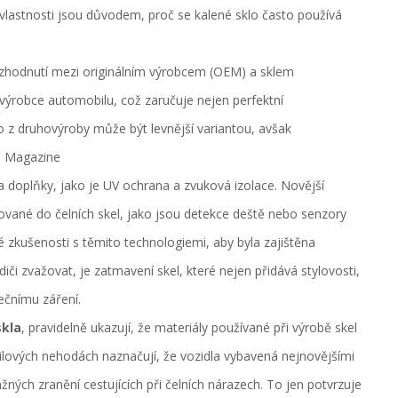
 vlastnosti jsou důvodem, proč se kalené sklo často používá
ozhodnutí mezi originálním výrobcem (OEM) a sklem
výrobce automobilu, což zaručuje nejen perfektní
klo z druhovýroby může být levnější variantou, avšak
to Magazine
 a doplňky, jako je UV ochrana a zvuková izolace. Novější
ované do čelních skel, jako jsou detekce deště nebo senzory
né zkušenosti s těmito technologiemi, aby byla zajištěna
i zvažovat, je zatmavení skel, které nejen přidává stylovosti,
nečnímu záření.
kla
, pravidelně ukazují, že materiály používané při výrobě skel
lových nehodách naznačují, že vozidla vybavená nejnovějšími
ných zranění cestujících při čelních nárazech. To jen potvrzuje