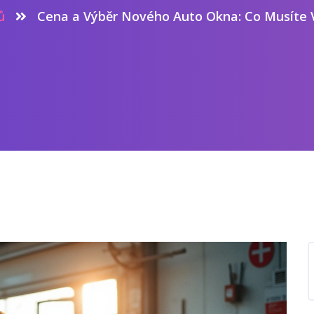
ů
Cena a Výběr Nového Auto Okna: Co Musíte 