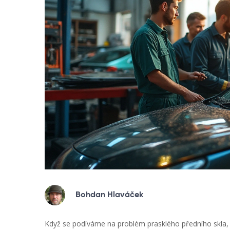
Bohdan Hlaváček
Když se podíváme na problém prasklého předního skla, m