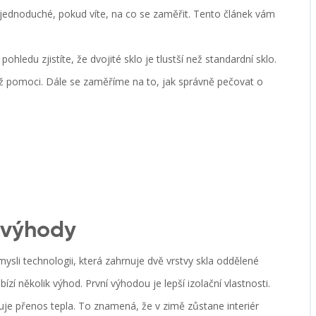
 jednoduché, pokud víte, na co se zaměřit. Tento článek vám
hledu zjistíte, že dvojité sklo je tlustší než standardní sklo.
ěž pomoci. Dále se zaměříme na to, jak správně pečovat o
o výhody
ysli technologii, která zahrnuje dvě vrstvy skla oddělené
í několik výhod. První výhodou je lepší izolační vlastnosti.
uje přenos tepla. To znamená, že v zimě zůstane interiér