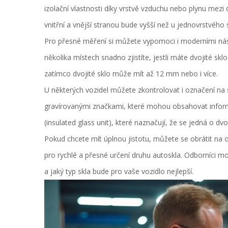
izolační vlastnosti díky vrstvě vzduchu nebo plynu mezi
vnitřní a vnější stranou bude vyšší než u jednovrstvého s
Pro přesné měření si můžete vypomoci i moderními nástr
několika místech snadno zjistíte, jestli máte dvojité sk
zatímco dvojité sklo může mít až 12 mm nebo i více.
U některých vozidel můžete zkontrolovat i označení na 
gravírovanými značkami, které mohou obsahovat informa
(insulated glass unit), které naznačují, že se jedná o dvoj
Pokud chcete mít úplnou jistotu, můžete se obrátit na o
pro rychlé a přesné určení druhu autoskla. Odborníci 
a jaký typ skla bude pro vaše vozidlo nejlepší.