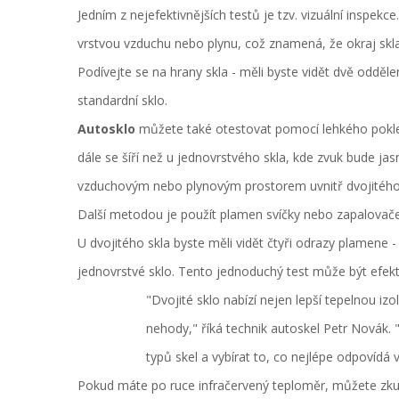
Jedním z nejefektivnějších testů je tzv. vizuální inspekc
vrstvou vzduchu nebo plynu, což znamená, že okraj skla
Podívejte se na hrany skla - měli byste vidět dvě odděl
standardní sklo.
Autosklo
můžete také otestovat pomocí lehkého poklep
dále se šíří než u jednovrstvého skla, kde zvuk bude jas
vzduchovým nebo plynovým prostorem uvnitř dvojitého s
Další metodou je použít plamen svíčky nebo zapalovače.
U dvojitého skla byste měli vidět čtyři odrazy plamene -
jednovrstvé sklo. Tento jednoduchý test může být efekt
"Dvojité sklo nabízí nejen lepší tepelnou izo
nehody," říká technik autoskel Petr Novák. 
typů skel a vybírat to, co nejlépe odpovídá
Pokud máte po ruce infračervený teploměr, můžete zkusi