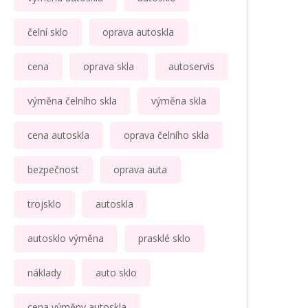
čelní sklo
oprava autoskla
cena
oprava skla
autoservis
výměna čelního skla
výměna skla
cena autoskla
oprava čelního skla
bezpečnost
oprava auta
trojsklo
autoskla
autosklo výměna
prasklé sklo
náklady
auto sklo
cena výměny autoskla