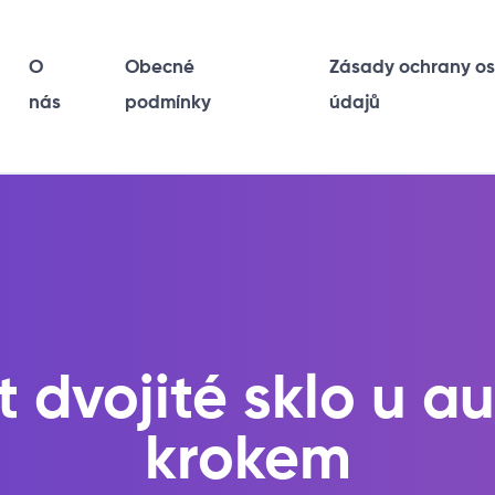
O
Obecné
Zásady ochrany o
nás
podmínky
údajů
 dvojité sklo u au
krokem