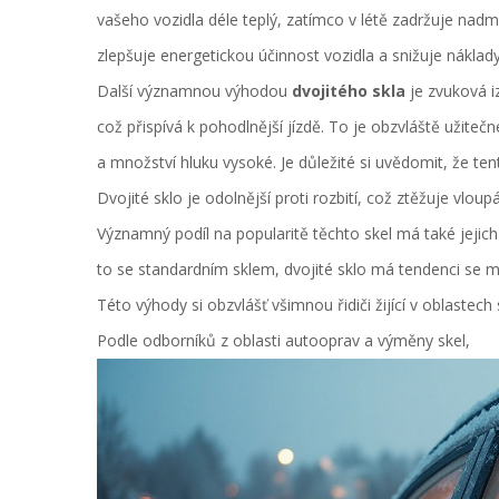
vašeho vozidla déle teplý, zatímco v létě zadržuje nad
zlepšuje energetickou účinnost vozidla a snižuje náklady
Další významnou výhodou
dvojitého skla
je zvuková iz
což přispívá k pohodlnější jízdě. To je obzvláště užiteč
a množství hluku vysoké. Je důležité si uvědomit, že ten
Dvojité sklo je odolnější proti rozbití, což ztěžuje vlou
Významný podíl na popularitě těchto skel má také jejic
to se standardním sklem, dvojité sklo má tendenci se mé
Této výhody si obzvlášť všimnou řidiči žijící v oblastec
Podle odborníků z oblasti autooprav a výměny skel,