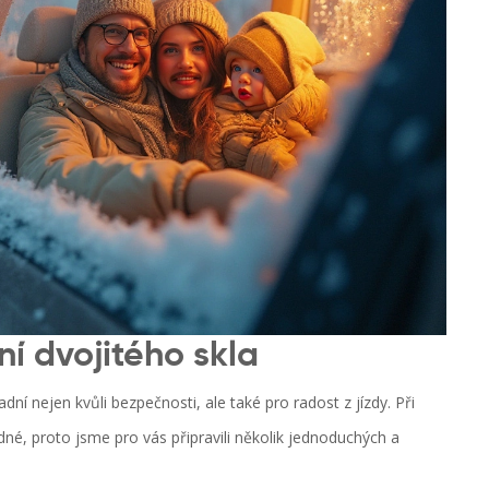
ění dvojitého skla
dní nejen kvůli bezpečnosti, ale také pro radost z jízdy. Při
né, proto jsme pro vás připravili několik jednoduchých a