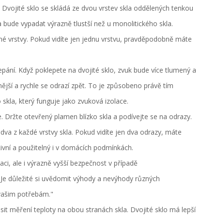
e. Dvojité sklo se skládá ze dvou vrstev skla oddělených tenkou
 bude vypadat výrazně tlustší než u monolitického skla.
ené vrstvy. Pokud vidíte jen jednu vrstvu, pravděpodobně máte
ání. Když poklepete na dvojité sklo, zvuk bude více tlumený a
nější a rychle se odrazí zpět. To je způsobeno právě tím
kla, který funguje jako zvuková izolace.
 Držte otevřený plamen blízko skla a podívejte se na odrazy.
 dva z každé vrstvy skla. Pokud vidíte jen dva odrazy, máte
ivní a použitelný i v domácích podmínkách.
laci, ale i výrazně vyšší bezpečnost v případě
"Je důležité si uvědomit výhody a nevýhody různých
 vašim potřebám."
t měření teploty na obou stranách skla. Dvojité sklo má lepší