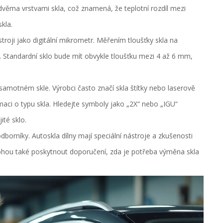
 dvěma vrstvami skla, což znamená, že teplotní rozdíl mezi
kla.
oji jako digitální mikrometr. Měřením tloušťky skla na
lo. Standardní sklo bude mít obvykle tloušťku mezi 4 až 6 mm,
samotném skle. Výrobci často značí skla štítky nebo laserově
ci o typu skla. Hledejte symboly jako „2X“ nebo „IGU“
ité sklo.
dborníky. Autoskla dílny mají speciální nástroje a zkušenosti
mohou také poskytnout doporučení, zda je potřeba výměna skla