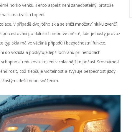
měrné horko venku. Tento aspekt není zanedbatelný, protože
 na klimatizaci a topení.
olace. V případě dvojitého skla se sníží množství hluku zvenčí,
né při cestování po dálnicích nebo ve městě, kde je hustý provoz
to typ skla má ve většině případů i bezpečnostní funkce.
pání do vozidla a poskytuje lepší ochranu při nehodách.
h schopnost redukovat rosení v chladnějším počasí. Srovnáme-li
ně rosit, což zlepšuje viditelnost a zvyšuje bezpečnost jízdy.
h s častými dešti nebo sněžením.